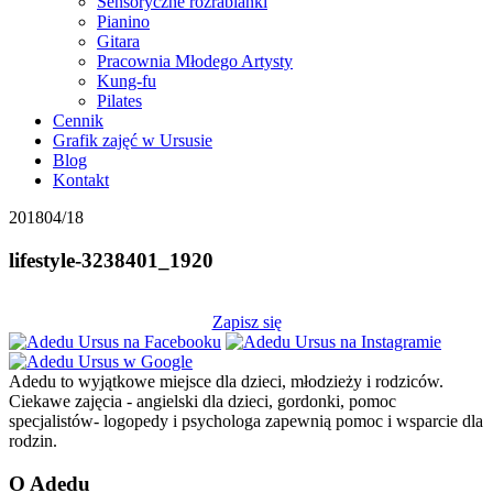
Sensoryczne rozrabianki
Pianino
Gitara
Pracownia Młodego Artysty
Kung-fu
Pilates
Cennik
Grafik zajęć w Ursusie
Blog
Kontakt
2018
04/18
lifestyle-3238401_1920
Zapisz się
Adedu to wyjątkowe miejsce dla dzieci, młodzieży i rodziców.
Ciekawe zajęcia - angielski dla dzieci, gordonki, pomoc
specjalistów- logopedy i psychologa zapewnią pomoc i wsparcie dla
rodzin.
O Adedu