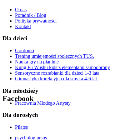
O nas
Poradnik / Blog
Polityka prywatności
Kontakt
Dla dzieci
Gordonki
Trening umiejętności społecznych TUS.
Nauka gry na pianinie
Kung Fu Wushu kids z elementami samoobrony
Sensoryczne rozrabianki dla dzieci 1-3 lata.
Gimnastyka korekcyjna dla smyka 4-6 lat.
Dla młodzieży
Facebook
Pracownia Młodego Artysty
Get the Facebook Likebox Slider Pro for WordPress
Dla dorosłych
Pilates
psycholog ursus