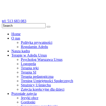
tel: 513 683 083
Search
Home
O nas
Polityka prywatności
Regulamin Adedu
Nasza kadra
Terapie w Adedu Ursus
Psycholog Warszawa Ursus
Logopeda
Terapia ręki
Terapia SI
Terapia pedagogiczna
Trening Umiejętności Społecznych
Strażnicy Uśmiechu
Zajęcia korekcyjne dla dzieci
Pozostałe zajęcia
Języki obce
Gordonki