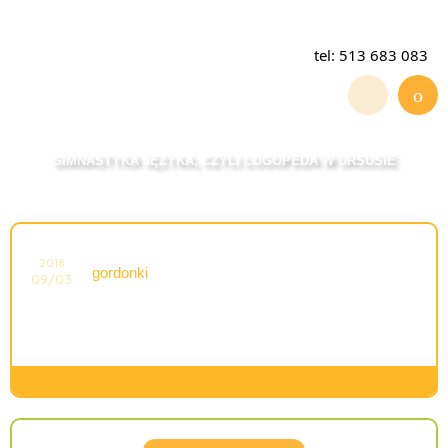
tel: 513 683 083
GIMNASTYKA JĘZYKA, CZYLI LOGOPEDA W URSUSIE
2018
gordonki
09/03