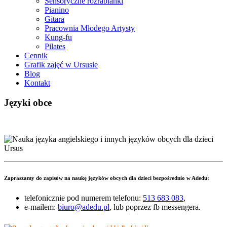
Sensoryczne rozrabianki
Pianino
Gitara
Pracownia Młodego Artysty
Kung-fu
Pilates
Cennik
Grafik zajęć w Ursusie
Blog
Kontakt
Języki obce
Zapraszamy do zapisów na
naukę języków obcych dla dzieci
bezpośrednio w Adedu:
telefonicznie pod numerem telefonu:
513 683 083
,
e-mailem:
biuro@adedu.pl
, lub poprzez fb messengera.