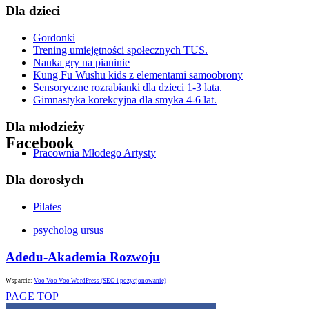
Dla dzieci
Gordonki
Trening umiejętności społecznych TUS.
Nauka gry na pianinie
Kung Fu Wushu kids z elementami samoobrony
Sensoryczne rozrabianki dla dzieci 1-3 lata.
Gimnastyka korekcyjna dla smyka 4-6 lat.
Dla młodzieży
Facebook
Pracownia Młodego Artysty
Get the Facebook Likebox Slider Pro for WordPress
Dla dorosłych
Pilates
psycholog ursus
Adedu-Akademia Rozwoju
Wsparcie:
Voo Voo Voo WordPress (SEO i pozycjonowanie)
PAGE TOP