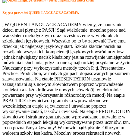
Zajęcia prowadzi QUEEN LANGUAGE ACADEMY.
„W QUEEN LANGUAGE ACADEMY wiemy, że nauczanie
dzieci musi płynąć z PASJI! Stąd wieloletnie, mozolne prace nad
warsztatem metodycznym oraz uczestniczenie w wielorakich
szkoleniach językowych. Wszystko po to by zapewnić Twojemu
dziecku jak najlepszy językowy start. Szkoła kładzie nacisk na
rozwijanie wszystkich kompetencji językowych wśród uczniów
jednak największy nacisk kładziony jest na rozwijanie umiejętności
mówienia i słuchania, gdyż to one są najbardziej przydatne w życiu.
Nauczamy przy wykorzystaniu metody trzech P, tj. Presentation-
Practice- Production, w małych grupach dopasowanych poziomem
zaawansowania. Na etapie PRESENTATION uczniowie
zaznajamiani są z nowym słownictwem poprzez wprowadzenie
kontekstu a także drillowanie nowych słówek (tj. wielokrotnie
powtarzane przy wykorzystaniu różnorodnych metod) Na etapie
PRACTICE słownictwo i gramatyka wprowadzone we
wcześniejszym etapie są ćwiczone i utrwalane poprzez
wykonywanie zadań, tasków i ćwiczeń. Na etapie PRODUCTION
słownictwo i struktury gramatyczne wprowadzane i utrwalone w
poprzednich etapach lekcji są wykorzystywane przez uczniów, tzn.
to co poznaliśmy-używamy! W mowie bądź piśmie. Olbrzymim
walorem szkoły jest kadra. Mozolny proces rekrutacji nowych