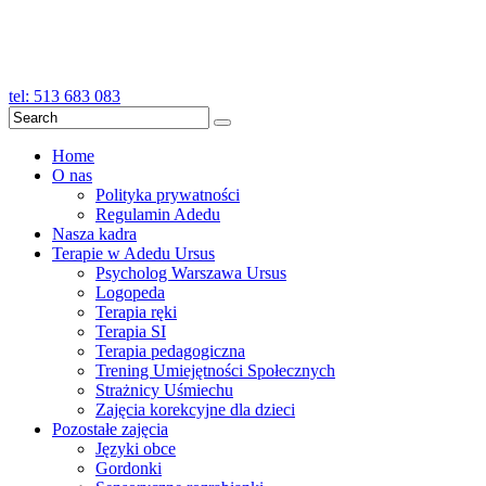
tel: 513 683 083
Search
Home
O nas
Polityka prywatności
Regulamin Adedu
Nasza kadra
Terapie w Adedu Ursus
Psycholog Warszawa Ursus
Logopeda
Terapia ręki
Terapia SI
Terapia pedagogiczna
Trening Umiejętności Społecznych
Strażnicy Uśmiechu
Zajęcia korekcyjne dla dzieci
Pozostałe zajęcia
Języki obce
Gordonki