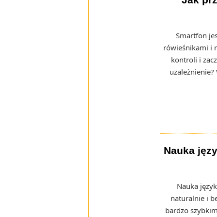
Smartfon jes
rówieśnikami i 
kontroli i za
uzależnienie?
Nauka jęz
Nauka język
naturalnie i 
bardzo szybkim