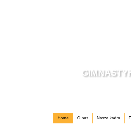
GIMNASTYK
Home
O nas
Nasza kadra
T