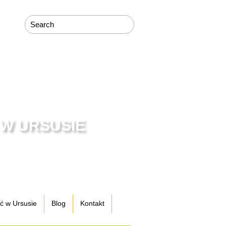
tel: 513 683 083
 W URSUSIE
ęć w Ursusie
Blog
Kontakt