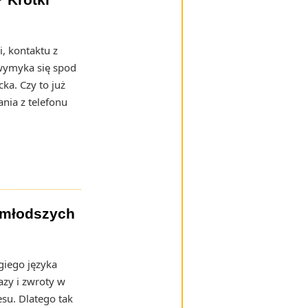
i, kontaktu z
 wymyka się spod
ka. Czy to już
nia z telefonu
jmłodszych
giego języka
azy i zwroty w
su. Dlatego tak