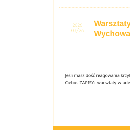
Warsztaty
2026
03/26
Wychow
Jeśli masz dość reagowania krzy
Ciebie. ZAPISY: warsztaty-w-ad