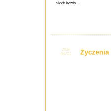
Niech każdy …
2026
Życzenia
04/02