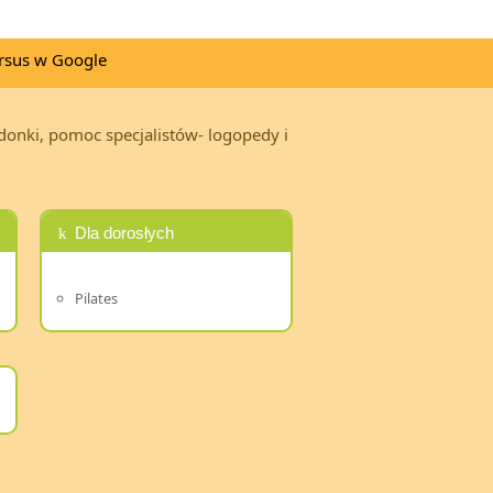
rdonki, pomoc specjalistów- logopedy i
Dla dorosłych
Pilates