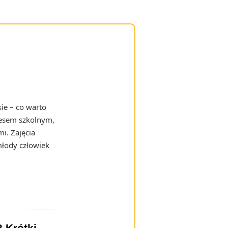
ie – co warto
resem szkolnym,
i. Zajęcia
młody człowiek
? Krótki