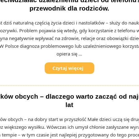
przewodnik dla rodziców.
t dziś naturalną częścią życia dzieci i nastolatków – służy do nauk
rozrywki. Problem pojawia się wtedy, gdy korzystanie z telefonu
czyna negatywnie wpływać na zdrowie, relacje oraz obowiązki dziec
 W Polsce diagnoza problemowego lub uzależnieniowego korzysta
opiera się …
Czytaj więcej
yków obcych – dlaczego warto zacząć od na
lat
ów obcych – na dobry start w przyszłość Małe dzieci uczą się dru
bez większego wysiłku. Wówczas ich umysł chłonie zasłyszane wyr
 tempie – w tym czasie jest najlepiej przygotowany do tego proce