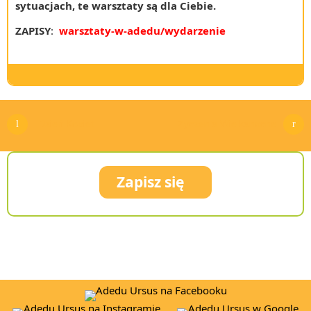
sytuacjach, te warsztaty są dla Ciebie.
ZAPISY
:
warsztaty-w-adedu/wydarzenie
Dzień Kobiet
Życzenia Wielkanocne
Zapisz się