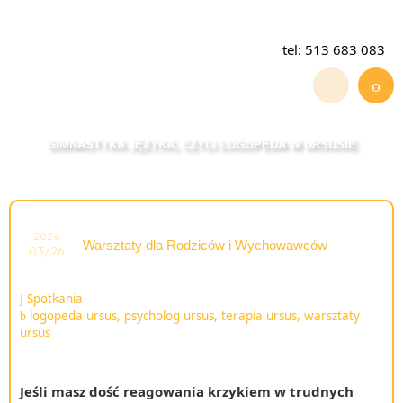
tel: 513 683 083
GIMNASTYKA JĘZYKA, CZYLI LOGOPEDA W URSUSIE
2026
Warsztaty dla Rodziców i Wychowawców
03/26
Spotkania
logopeda ursus
,
psycholog ursus
,
terapia ursus
,
warsztaty
ursus
Jeśli masz dość reagowania krzykiem w trudnych