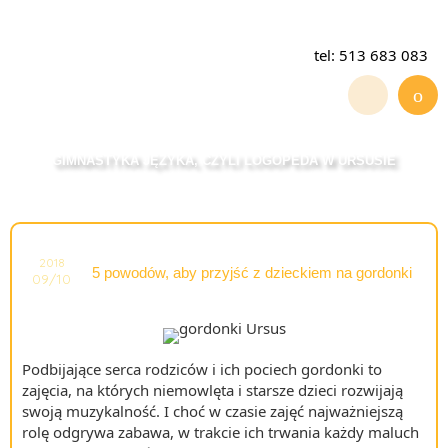
tel: 513 683 083
GIMNASTYKA JĘZYKA, CZYLI LOGOPEDA W URSUSIE
2018
5 powodów, aby przyjść z dzieckiem na gordonki
09/10
Podbijające serca rodziców i ich pociech gordonki to
zajęcia, na których niemowlęta i starsze dzieci rozwijają
swoją muzykalność. I choć w czasie zajęć najważniejszą
rolę odgrywa zabawa, w trakcie ich trwania każdy maluch