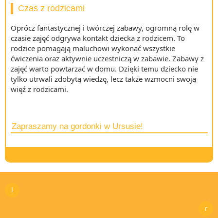
Czas z rodzicami
Oprócz fantastycznej i twórczej zabawy, ogromną rolę w
czasie zajęć odgrywa kontakt dziecka z rodzicem. To
rodzice pomagają maluchowi wykonać wszystkie
ćwiczenia oraz aktywnie uczestniczą w zabawie. Zabawy z
zajęć warto powtarzać w domu. Dzięki temu dziecko nie
tylko utrwali zdobytą wiedzę, lecz także wzmocni swoją
więź z rodzicami.
Zapraszamy na gordonki w Ursusie!
Diagnoza psychologiczna, czyli „skarb” w gabinecie
psychologa?
3P, czyli metoda nauczania angielskiego, którą pokocha
Twoje dziecko