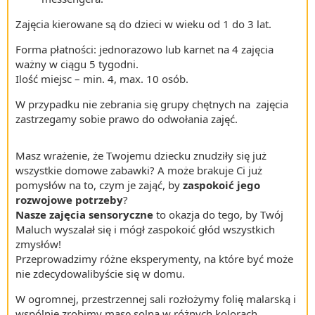
Zajęcia kierowane są do dzieci w wieku od 1 do 3 lat.
Forma płatności: jednorazowo lub karnet na 4 zajęcia
ważny w ciągu 5 tygodni.
Ilość miejsc – min. 4, max. 10 osób.
W przypadku nie zebrania się grupy chętnych na zajęcia
zastrzegamy sobie prawo do odwołania zajęć.
Masz wrażenie, że Twojemu dziecku znudziły się już
wszystkie domowe zabawki? A może brakuje Ci już
pomysłów na to, czym je zająć, by
zaspokoić jego
rozwojowe potrzeby
?
Nasze zajęcia sensoryczne
to okazja do tego, by Twój
Maluch wyszalał się i mógł zaspokoić głód wszystkich
zmysłów!
Przeprowadzimy różne eksperymenty, na które być może
nie zdecydowalibyście się w domu.
W ogromnej, przestrzennej sali rozłożymy folię malarską i
wspólnie zrobimy masę solną w różnych kolorach.