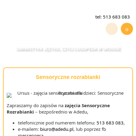
tel: 513 683 083
GIMNASTYKA JĘZYKA, CZYLI LOGOPEDA W URSUSIE
Sensoryczne rozrabianki
Zapraszamy do zapisów na
zajęcia Sensoryczne
Rozrabianki
– bezpośrednio w Adedu,
telefonicznie pod numerem telefonu:
513 683 083
,
e-mailem:
biuro@adedu.pl
, lub poprzez fb
messengera.